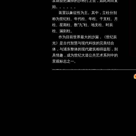
泵就会把漏掉的沙再打上去，如此周而复
始。。。。。。
装置以象征性为主。其中，立柱分别
称为世纪柱、年代柱、年柱、干支柱、月
柱、星期柱、数"九"柱、地支柱、时辰
柱、漏刻柱。
作为目前世界最大的沙漏，《世纪辰
光》是古代智慧与现代科技的完美结合
体，与浦东整体的现代建筑相得益彰，别
具情趣，成为世纪大道公共艺术系列中的
景观标志之一。
指导部门：上海市浦东新区政府、浦东新
区管委会等
建设单位：上海陆家嘴（集团）有限公司
艺 术 品：上海东外滩•逸飞环境艺术有限
公司（现逸飞环艺）
工作内容：策划、规划、设计、施工
工作时间：1999-2000年