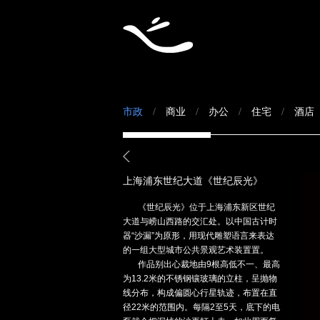
市政
商业
办公
住宅
酒店
/
/
/
/
上海浦东世纪大道《世纪辰光》
《世纪辰光》位于上海浦东新区世纪
大道与崂山西路的交汇处。以中国古计时
器“沙漏”为原形，用现代雕塑语言来表达
的一组大型城市公共景观艺术装置置。
作品别出心裁地由9根高低不一、最高
为13.2米的不锈钢镶玻璃的立柱，呈抛物
线分布，构成偏圆心行星轨迹，布置在直
径22米的范围内。每隔2至5天，底下的电