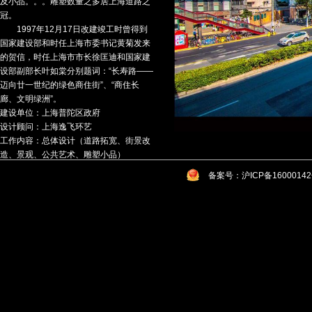
及小品。。。雕塑数量之多居上海道路之
冠。
1997年12月17日改建竣工时曾得到
国家建设部和时任上海市委书记黄菊发来
的贺信，时任上海市市长徐匡迪和国家建
设部副部长叶如棠分别题词：“长寿路——
迈向廿一世纪的绿色商住街”、“商住长
廊、文明绿洲”。
建设单位：上海普陀区政府
设计顾问：上海逸飞环艺
工作内容：总体设计（道路拓宽、街景改
造、景观、公共艺术、雕塑小品）
时 间：1996-1997年
备案号：沪ICP备1600014