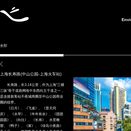
Envi
全部
上海长寿路(中山公园-上海火车站)
拓宽及街景改造
长寿路，长3.14公里，作为上海“三横
三纵”骨干道路网络中东西向主干道之一，
是连接新客站不夜城商圈至中山公园商业
圈的纽带。
《日月》、《飞速》、《普天同
庆》、《水琴》、《年年有余》、《团团
圆圆》、《向往》、《长寿》、水景雕
塑、《鸭子》、《家》、《绿岛小夜曲》