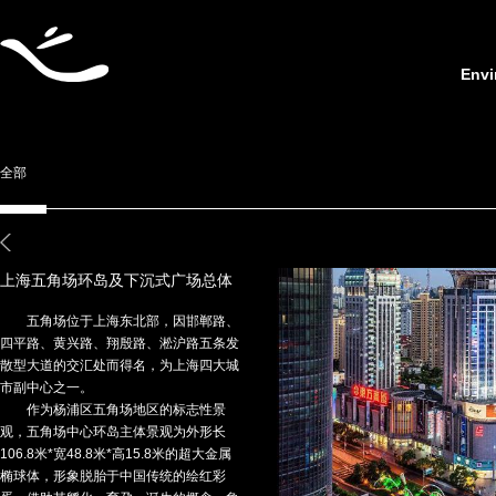
Envi
全部
上海五角场环岛及下沉式广场总体
设计
五角场位于上海东北部，因邯郸路、
四平路、黄兴路、翔殷路、淞沪路五条发
散型大道的交汇处而得名，为上海四大城
市副中心之一。
作为杨浦区五角场地区的标志性景
观，五角场中心环岛主体景观为外形长
106.8米*宽48.8米*高15.8米的超大金属
椭球体，形象脱胎于中国传统的绘红彩