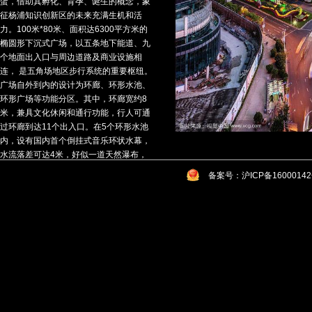
蛋，借助其孵化、育孕、诞生的概念，象
征杨浦知识创新区的未来充满生机和活
力。100米*80米、面积达6300平方米的
椭圆形下沉式广场，以五条地下能道、九
个地面出入口与周边道路及商业设施相
连， 是五角场地区步行系统的重要枢纽。
广场自外到内的设计为环廊、环形水池、
环形广场等功能分区。其中，环廊宽约8
米，兼具文化休闲和通行功能，行人可通
过环廊到达11个出入口。在5个环形水池
内，设有国内首个倒挂式音乐环状水幕，
水流落差可达4米，好似一道天然瀑布，
同时具有消除噪音的功能。而呈椭圆形状
备案号：沪ICP备1600014
的中心广场内则铺有绿草，整体形似“条形
码”，象征着科技创新。在700多平方米的
中央广场地面上，呈现着杨浦区地图，并
印刻了五角场城市副中心主要道路路名。
建设单位：上海杨浦区政府
设计顾问：上海逸飞环艺
工作内容：策划、规划、建筑、景观、室
内、公共艺术
时 间：2004-2006年
获 奖：上海市政金奖——"白玉兰"奖