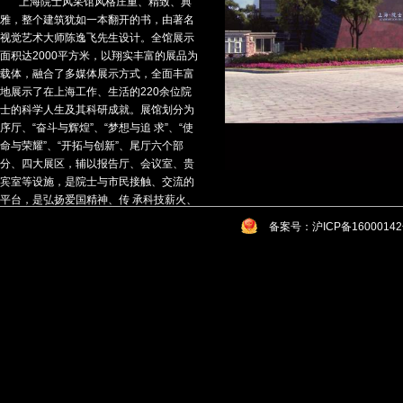
上海院士风采馆风格庄重、精致、典
雅，整个建筑犹如一本翻开的书，由著名
视觉艺术大师陈逸飞先生设计。全馆展示
面积达2000平方米，以翔实丰富的展品为
载体，融合了多媒体展示方式，全面丰富
地展示了在上海工作、生活的220余位院
士的科学人生及其科研成就。展馆划分为
序厅、“奋斗与辉煌”、“梦想与追 求”、“使
命与荣耀”、“开拓与创新”、尾厅六个部
分、四大展区，辅以报告厅、会议室、贵
宾室等设施，是院士与市民接触、交流的
平台，是弘扬爱国精神、传 承科技薪火、
展示“人才强国战略和创新型国家建设”的
备案号：沪ICP备1600014
重要示范基地。上海院士风采馆先后被授
予上海市科普教育基地、中华爱国工程联
合会上海院士风采馆爱国 主义教育基地、
上海市爱国主义教育基地和全国科普教育
基地。
工作内容：入口外立面设计
时 间：2005年